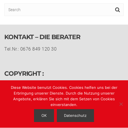
KONTAKT – DIE BERATER
Tel.Nr.: 0676 849 120 30
COPYRIGHT :
© h&n 2018 all rights reserved.
Diese Website benutzt Cookies. Cookies helfen uns bei der
Erbringung unserer Dienste. Durch die Nutzung unserer
Angebote, erklären Sie sich mit dem Setzen von Cookies
Impressum
einverstanden.
Datenschutz
AGB
OK
Datenschutz