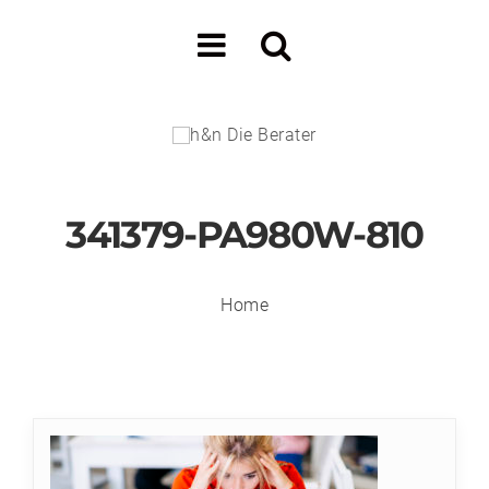
341379-PA980W-810
Home